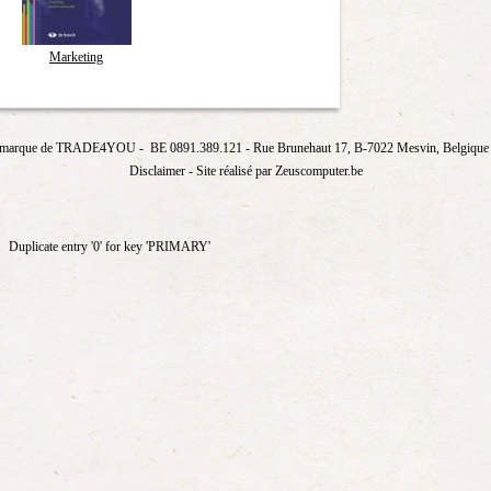
Marketing
marque de
TRADE4YOU
- BE 0891.389.121
- Rue Brunehaut 17, B-7022 Mesvin, Belgique T
Disclaimer
- Site réalisé par Zeuscomputer.be
Duplicate entry '0' for key 'PRIMARY'