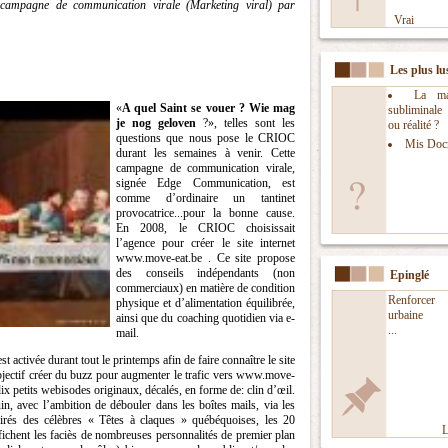
 campagne de communication virale (Marketing viral) par
Vrai
Les plus lu
La man
«
A quel Saint se vouer ? Wie mag
subliminal
je nog geloven
?», telles sont les
ou réalité ?
questions que nous pose le CRIOC
Mis Doc
durant les semaines à venir. Cette
campagne de communication virale,
signée Edge Communication, est
comme d’ordinaire un tantinet
provocatrice...pour la bonne cause.
En 2008, le CRIOC choisissait
l’agence pour créer le site internet
www.move-eat.be . Ce site propose
des conseils indépendants (non
Epinglé
commerciaux) en matière de condition
Renforcer l
physique et d’alimentation équilibrée,
urbaine
ainsi que du coaching quotidien via e-
...
mail.
ctivée durant tout le printemps afin de faire connaître le site
Objectif créer du buzz pour augmenter le trafic vers www.move-
ix petits webisodes originaux, décalés, en forme de: clin d’œil.
in, avec l’ambition de débouler dans les boîtes mails, via les
irés des célèbres « Têtes à claques » québéquoises, les 20
L
hent les faciès de nombreuses personnalités de premier plan