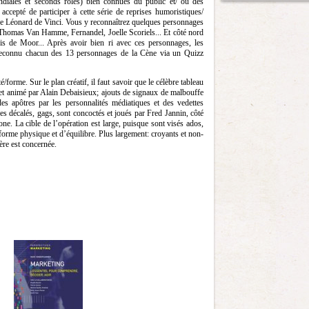
ndiales et seconds rôles) bien connues du public et/ ou des
ccepté de participer à cette série de reprises humoristiques/
 de Léonard de Vinci. Vous y reconnaîtrez quelques personnages
 Thomas Van Hamme, Fernandel, Joelle Scoriels... Et côté nord
s de Moor... Après avoir bien ri avec ces personnages, les
t reconnu chacun des 13 personnages de la Cène via un Quizz
/forme. Sur le plan créatif, il faut savoir que le célèbre tableau
et animé par Alain Debaisieux; ajouts de signaux de malbouffe
des apôtres par les personnalités médiatiques et des vedettes
ues décalés, gags, sont concoctés et joués par Fred Jannin, côté
e. La cible de l’opération est large, puisque sont visés ados,
 forme physique et d’équilibre. Plus largement: croyants et non-
ière est concernée.