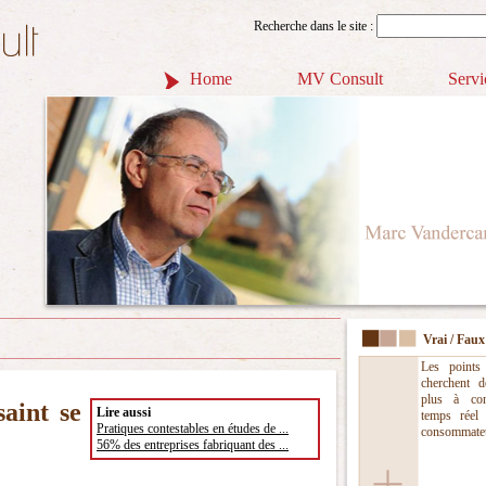
Recherche dans le site :
Home
MV Consult
Servi
Vrai / Faux
Les points
cherchent 
plus à con
aint se
Lire aussi
temps réel 
Pratiques contestables en études de ...
consommateu
56% des entreprises fabriquant des ...