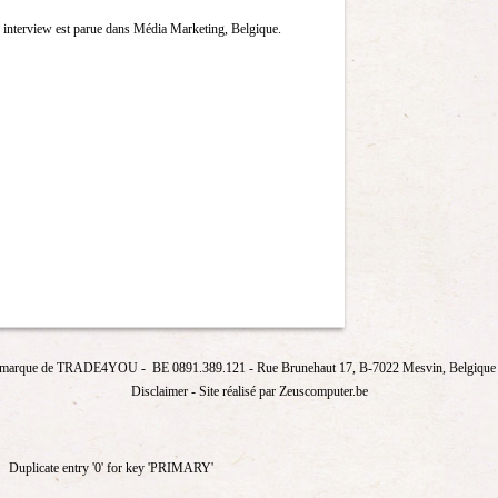
 interview est parue dans Média Marketing, Belgique.
marque de
TRADE4YOU
- BE 0891.389.121
- Rue Brunehaut 17, B-7022 Mesvin, Belgique T
Disclaimer
- Site réalisé par Zeuscomputer.be
Duplicate entry '0' for key 'PRIMARY'