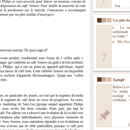
 Philips se sont associés pour lancer un nouveau concept de
dégustation du café: Senseo. Pour établir la notoriété de cette
Vrai
et la positionner sur le marché, l'annonceur a accompagné
 Senseo par un plan médias d'envergure.
Les plus lu
La man
subliminal
ou réalité ?
Mis Doc
ouveau concept. De quoi s'agit-il?
eau produit, conditionné sous forme de « coffee pads »
anges qui confèrent au café Senseo un goût à la fois profond,
, Philips, qui a mis au point un appareil spécifique, lequel
x tasses de café frais. Cette cafetière Senseo est disponible
s surfaces d'appareils électroménagers. Quant aux "coffee
rchés.
Epinglé
Believe it or
Un média 
s, en particulier les jeunes, on voit que le segment du moka
sondage v
e le segment du café doux ne cesse de progresser. En outre,
crédibilité...
s marketing de Sara Lee (groupe auquel appartient Philips
 nous avons fait deux constats: d'une part, pas mal de
é. Par ailleurs on a observé une évolution de la société vers
mmations plus individualisées, avec plusieurs moments de
e. Avec Senseo, nous entendons répondre à ces évolutions en
L
ous n'avons pas de cible particulière, puisque ce café peut