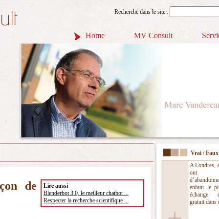
Recherche dans le site :
Home
MV Consult
Servi
Vrai / Faux
A Londres, d
ont ac
d’abandon
açon de
Lire aussi
enfant le p
Blenderbot 3.0, le meilleur chatbot ...
échange 
Respecter la recherche scientifique ...
gratuit dans 