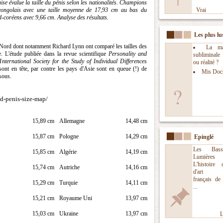
ise évalue la taille du pénis selon les nationalités. Champions
 congolais avec une taille moyenne de 17,93 cm au bas du
Vrai
d-coréens avec 9,66 cm. Analyse des résultats.
Les plus lu
u Nord dont notamment Richard Lynn ont comparé les tailles des
La man
e.
L'étude publiée dans la revue scientifique
Personality and
subliminal
International Society for the Study of Individual Differences
ou réalité ?
sont en tête, par contre les pays d'Asie sont en queue (!) de
Mis Doc
sous.
d-penis-size-map/
15,89 cm
Allemagne
14,48 cm
15,87 cm
Pologne
14,29 cm
Epinglé
Les Bass
15,85 cm
Algérie
14,19 cm
Lumières
L'histoire
15,74 cm
Autriche
14,16 cm
d'art nu
français de
15,29 cm
Turquie
14,11 cm
...
15,21 cm
Royaume Uni
13,97 cm
15,03 cm
Ukraine
13,97 cm
L