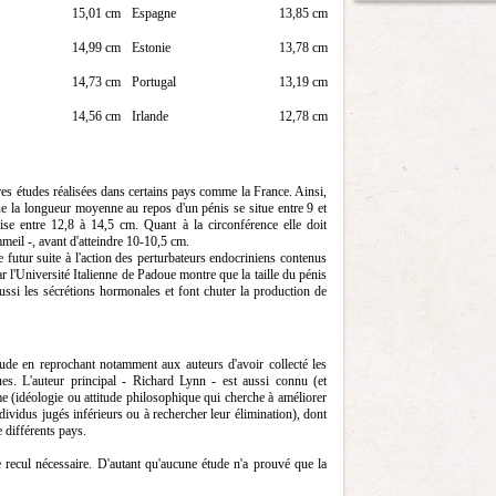
15,01 cm
Espagne
13,85 cm
14,99 cm
Estonie
13,78 cm
14,73 cm
Portugal
13,19 cm
14,56 cm
Irlande
12,78 cm
res études réalisées dans certains pays comme la France. Ainsi,
e la longueur moyenne au repos d'un pénis se situe entre 9 et
rise entre 12,8 à 14,5 cm. Quant à la circonférence elle doit
meil -, avant d'atteindre 10-10,5 cm.
e futur suite à l'action des perturbateurs endocriniens contenus
ar l'Université Italienne de Padoue montre que la taille du pénis
ussi les sécrétions hormonales et font chuter la production de
étude en reprochant notamment aux auteurs d'avoir collecté les
es. L'auteur principal - Richard Lynn - est aussi connu (et
me (idéologie ou attitude philosophique qui cherche à améliorer
ndividus jugés inférieurs ou à rechercher leur élimination), dont
 différents pays.
e recul nécessaire. D'autant qu'aucune étude n'a prouvé que la