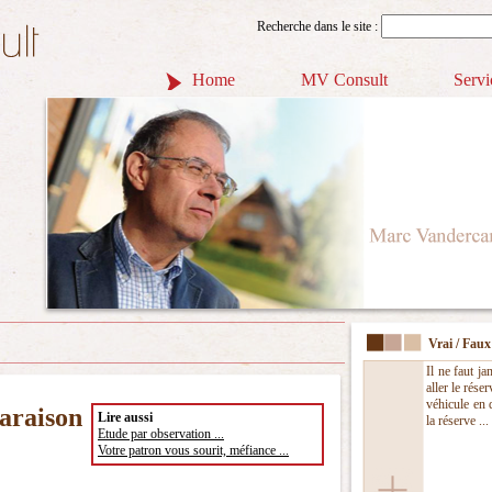
Recherche dans le site :
Home
MV Consult
Servi
Vrai / Faux
Il ne faut ja
aller le rése
véhicule en 
araison
Lire aussi
la réserve ...
Etude par observation ...
Votre patron vous sourit, méfiance ...