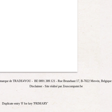
marque de
TRADE4YOU
- BE 0891.389.121
- Rue Brunehaut 17, B-7022 Mesvin, Belgique T
Disclaimer
- Site réalisé par Zeuscomputer.be
Duplicate entry '0' for key 'PRIMARY'