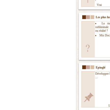
Vrai
Les plus lu
La man
subliminal
ou réalité ?
Mis Doc
Epinglé
Développer l
...
L