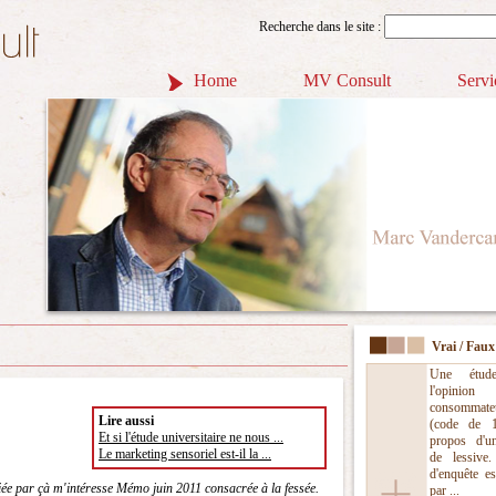
Recherche dans le site :
Home
MV Consult
Servi
Vrai / Faux
Une étud
l'opinio
consommate
Lire aussi
(code de 
Et si l'étude universitaire ne nous ...
propos d'u
Le marketing sensoriel est-il la ...
de lessive.
d'enquête es
ée par çà m'intéresse Mémo juin 2011 consacrée à la fessée.
par ...