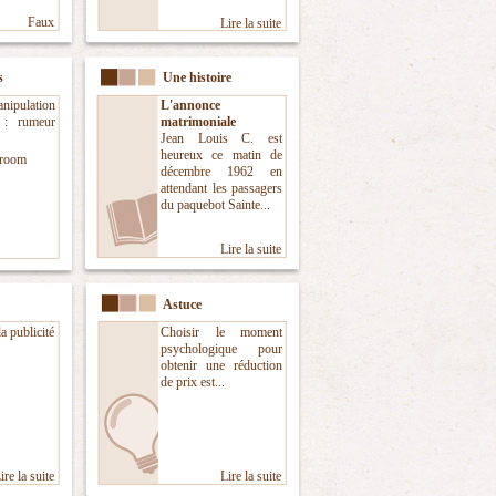
Faux
Lire la suite
s
Une histoire
ipulation
L'annonce
e : rumeur
matrimoniale
Jean Louis C. est
heureux ce matin de
room
décembre 1962 en
attendant les passagers
du paquebot Sainte...
Lire la suite
Astuce
a publicité
Choisir le moment
psychologique pour
obtenir une réduction
de prix est...
ire la suite
Lire la suite