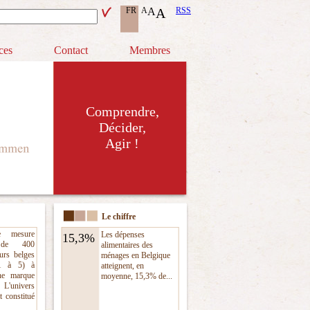
FR
A
A
A
RSS
ces
Contact
Membres
Comprendre,
Décider,
Agir !
Le chiffre
e mesure
Les dépenses
15,3%
n de 400
alimentaires des
urs belges
ménages en Belgique
1 à 5) à
atteignent, en
ne marque
moyenne, 15,3% de...
 L'univers
t constitué