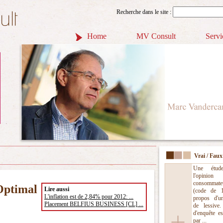
Recherche dans le site :
Home
MV Consult
Servi
Vrai / Faux
Une étud
l'opinio
consommate
ptimal
Lire aussi
(code de 
L'inflation est de 2,84% pour 2012: ...
propos d'u
Placement BELFIUS BUSINESS [CL] ...
de lessive.
d'enquête es
par ...