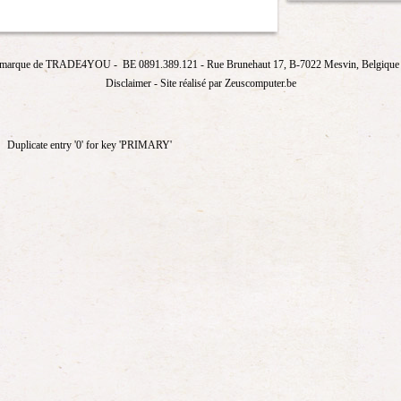
marque de
TRADE4YOU
- BE 0891.389.121
- Rue Brunehaut 17, B-7022 Mesvin, Belgique T
Disclaimer
- Site réalisé par Zeuscomputer.be
Duplicate entry '0' for key 'PRIMARY'