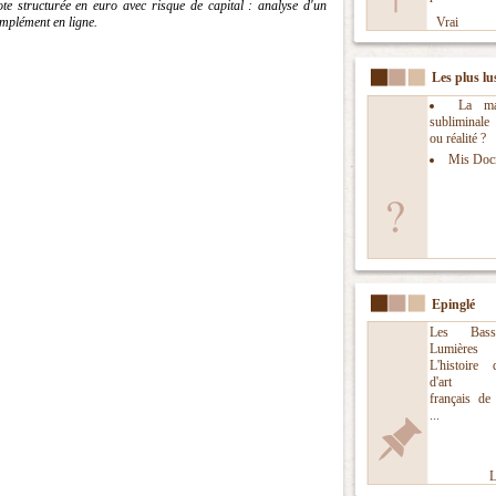
te structurée en euro avec risque de capital : analyse d'un
omplément en ligne.
Vrai
Les plus lu
La man
subliminal
ou réalité ?
Mis Doc
Epinglé
Les Bass
Lumières
L'histoire
d'art nu
français de
...
L