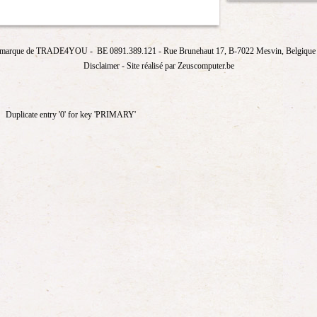
marque de
TRADE4YOU
- BE 0891.389.121
- Rue Brunehaut 17, B-7022 Mesvin, Belgique T
Disclaimer
- Site réalisé par Zeuscomputer.be
Duplicate entry '0' for key 'PRIMARY'