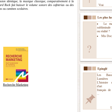
usion identique, la musique classique, comparativement à la
rd Rock fait baisser le volume sonore des cafeterias ou des
Vrai
 ou cantines scolaires.
Les plus lu
La man
subliminal
ou réalité ?
Mis Doc
Epinglé
Les Bass
Lumières
L'histoire
Recherche Marketing
d'art nu
français de
...
L