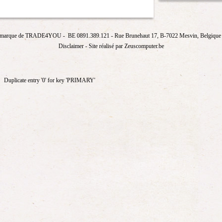
marque de
TRADE4YOU
- BE 0891.389.121
- Rue Brunehaut 17, B-7022 Mesvin, Belgique T
Disclaimer
- Site réalisé par Zeuscomputer.be
Duplicate entry '0' for key 'PRIMARY'