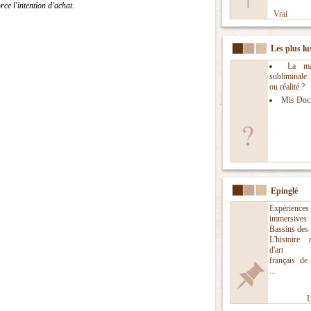
ce l'intention d'achat.
Vrai
Les plus lu
La man
subliminal
ou réalité ?
Mis Doc
Epinglé
Expériences
immersi
Bassins des
L'histoire
d'art nu
français de
...
L