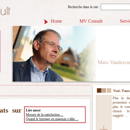
Recherche dans le site :
Home
MV Consult
Servi
Vrai / Faux
Plus la du
promotion es
plus le co
ats sur
Lire aussi
choisit l
Mesure de la satisfaction ...
suggéré. ...
Quand le furetage en magasin s'allie ...