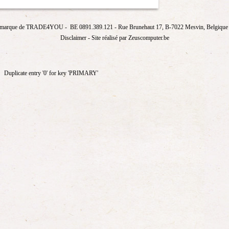
marque de
TRADE4YOU
- BE 0891.389.121
- Rue Brunehaut 17, B-7022 Mesvin, Belgique T
Disclaimer
- Site réalisé par Zeuscomputer.be
Duplicate entry '0' for key 'PRIMARY'