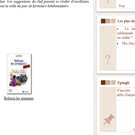
plats. Les suggestions du chef peuvent se révéler d'excellentes
tout la veille du jour de fermeture hebdomadaire.
Vrai
Les plus lu
La man
subliminal
ou réalité ?
Mis Doc
Epinglé
S'inscrire
défis d'aujou
Refusez les arnaques
...
L