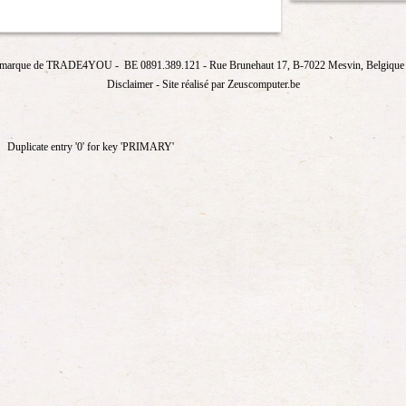
marque de
TRADE4YOU
- BE 0891.389.121
- Rue Brunehaut 17, B-7022 Mesvin, Belgique T
Disclaimer
- Site réalisé par Zeuscomputer.be
Duplicate entry '0' for key 'PRIMARY'