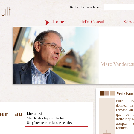
Recherche dans le site :
Home
MV Consult
Servi
Vrai / Faux
Pour un
donnée, la
l'échantillo
her au
Lire aussi
que de l
Marché des bijoux : l'achat ...
d'erreur qu'o
Un générateur de fausses études ...
accepter 
résultats. ...