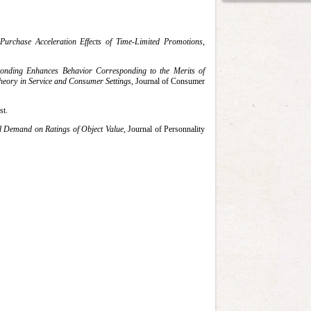
Purchase Acceleration Effects of Time-Limited Promotions
,
ponding Enhances Behavior Corresponding to the Merits of
heory in Service and Consumer Settings
, Journal of Consumer
st.
nd Demand on Ratings of Object Value
, Journal of Personnality