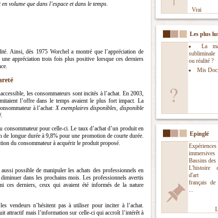
nt en volume que dans l’espace et dans le temps.
Vrai
Les plus lu
La man
lité. Ainsi, dès 1975 Worchel a montré que l’appréciation de
subliminal
 une appréciation trois fois plus positive lorsque ces derniers
ou réalité ?
nce.
Mis Doc
areté
accessible, les consommateurs sont incités à l’achat. En 2003,
itaient l’offre dans le temps avaient le plus fort impact. La
 consommateur à l’achat:
X exemplaires disponibles, disponible
é
.
du consommateur pour celle-ci. Le taux d’achat d’un produit en
Epinglé
n de longue durée à 9,8% pour une promotion de courte durée.
sition du consommateur à acquérir le produit proposé.
Expériences
immersi
Bassins des
L'histoire
t aussi possible de manipuler les achats des professionnels en
d'art nu
it diminuer dans les prochains mois. Les professionnels avertis
français de
i ces derniers, ceux qui avaient été informés de la nature
...
es vendeurs n’hésitent pas à utiliser pour inciter à l’achat.
L
 attractif mais l’information sur celle-ci qui accroît l’intérêt à