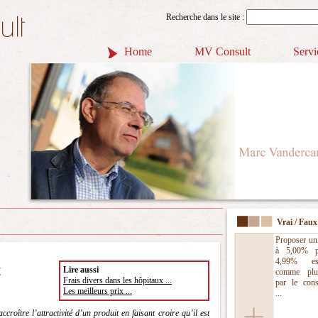
Recherche dans le site :
Home
MV Consult
Servi
Vrai / Faux
Proposer un
à 5,00% p
4,99% es
t
Lire aussi
comme plus
Frais divers dans les hôpitaux ...
par le con
Les meilleurs prix ...
...
croître l’attractivité d’un produit en faisant croire qu’il est