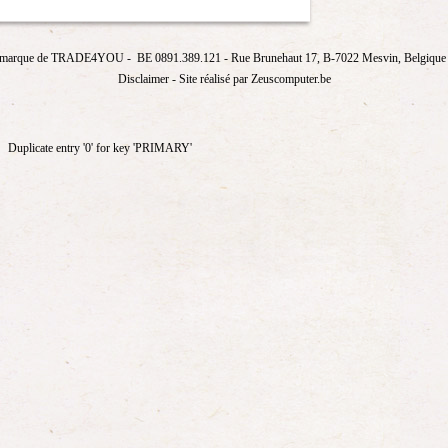
marque de
TRADE4YOU
- BE 0891.389.121
- Rue Brunehaut 17, B-7022 Mesvin, Belgique T
Disclaimer
- Site réalisé par Zeuscomputer.be
Duplicate entry '0' for key 'PRIMARY'