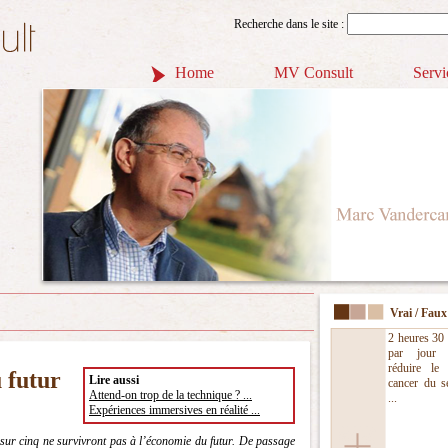
Recherche dans le site :
Home
MV Consult
Servi
Vrai / Faux
2 heures 30
par jour p
réduire le
 futur
Lire aussi
cancer du 
Attend-on trop de la technique ? ...
...
Expériences immersives en réalité ...
 sur cinq ne survivront pas à l’économie du futur. De passage