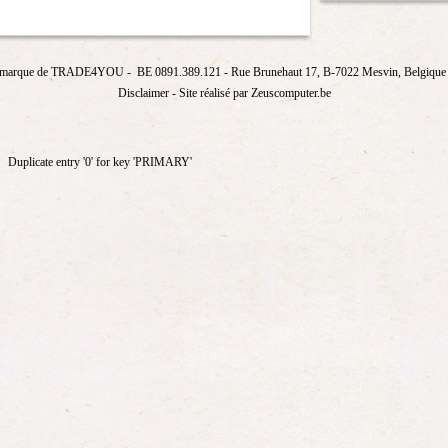
marque de
TRADE4YOU
- BE 0891.389.121
- Rue Brunehaut 17, B-7022 Mesvin, Belgique T
Disclaimer
- Site réalisé par Zeuscomputer.be
Duplicate entry '0' for key 'PRIMARY'