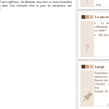
d’une conférence, Jan Rotmans nous livre sa vision (tranchée)
Vrai
 futur. Une économie verte et, pour les entreprises, une
...
Les plus lu
La man
subliminal
ou réalité ?
Mis Doc
Epinglé
Expériences
immersi
Bassins des
L'histoire
d'art nu
français de
...
L