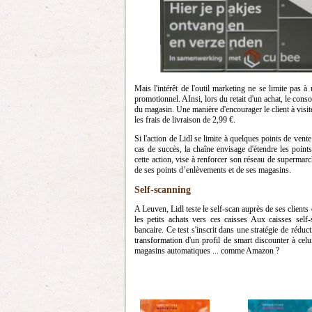
Mais l'intérêt de l'outil marketing ne se limite pas 
promotionnel. AInsi, lors du retait d'un achat, le con
du magasin. Une manière d'encourager le client à visit
les frais de livraison de 2,99 €.
Si l'action de Lidl se limite à quelques points de ven
cas de succès, la chaîne envisage d'étendre les point
cette action, vise à renforcer son réseau de supermar
de ses points d’enlèvements et de ses magasins.
Self-scanning
A Leuven, Lidl teste le self-scan auprès de ses clients e
les petits achats vers ces caisses Aux caisses self
bancaire. Ce test s'inscrit dans une stratégie de rédu
transformation d'un profil de smart discounter à celu
magasins automatiques ... comme Amazon ?