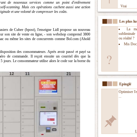
rant de nouveaux services comme un point d'enlèvement
Vrai
self-scanning. Mais ces opérations cachent aussi une action
iginale et une volonté de compresser les coûts.
Les plus lu
La man
siers de Cubee (bpost), l'enseigne Lidl propose un nouveau
subliminal
 sur son site de vente en ligne, - son webshop comprend 3800
ou réalité ?
Fnac ou même les sites de concurrents comme Bol.com (Ahold
Mis Doc
disposition des consommateurs. Après avoir passé et payé sa
méro de commande. Il reçoit ensuite un courriel dès que la
s 5 jours. Le consommateur utilise alors le code sur la borne du
Epinglé
Optimiser l'
...
L