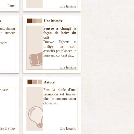
Faux
Lire la suite
s
Une histoire
ipulation
Senseo a changé la
e : rumeur
façon de boire du
café
Douwe Egberts et
room
Philips se sont
associés pour lancer un
nouveau concept de...
Lire la suite
Astuce
espace
Plus la durée d’une
promotion est limitée,
plus le consommateur
choisit le...
ire la suite
Lire la suite