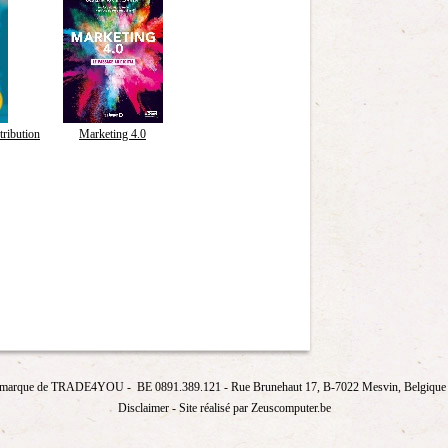
tribution
Marketing 4.0
marque de
TRADE4YOU
- BE 0891.389.121
- Rue Brunehaut 17, B-7022 Mesvin, Belgique T
Disclaimer
- Site réalisé par Zeuscomputer.be