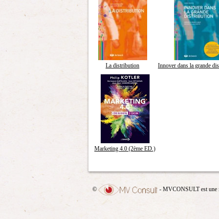
La distribution
Innover dans la grande dis
Marketing 4.0 (2ème ED.)
©
- MVCONSULT est une 