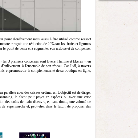
à un point d'enlèvement mais aussi à être utilisé comme ressort
sommateur reçoit une réduction de 20% sur les fruits et légumes
er le point de vente et à augmenter son ardoise et de compenser
te - les 3 premiers concernés sont Evere, Hamme et Ekeren -, en
s d'enlèvement à l'ensemble de son réseau. Car Lidl, à travers
chés et promouvoir la complémentarité de sa boutique en ligne,
n parallèle avec des caisses ordinaires. L'objectif est de diriger
-scanning, le client peut payer en espèces ou avec une carte
ction des coûts de main d'oeuvre, et, sans doute, une volonté de
i de supermarché et, peut-être, dans le futur, de proposer des