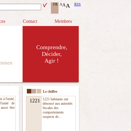
FR
A
A
A
RSS
ces
Contact
Membres
Comprendre,
Décider,
Agir !
Le chiffre
x à l'unité,
1221 habitants ont
1221
l'unité de
dénoncé aux autorités
aussi être
fiscales des
.
comportements
suspects de...