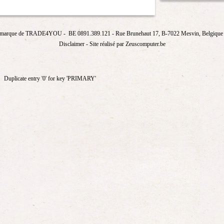
marque de
TRADE4YOU
- BE 0891.389.121
- Rue Brunehaut 17, B-7022 Mesvin, Belgique T
Disclaimer
- Site réalisé par Zeuscomputer.be
Duplicate entry '0' for key 'PRIMARY'