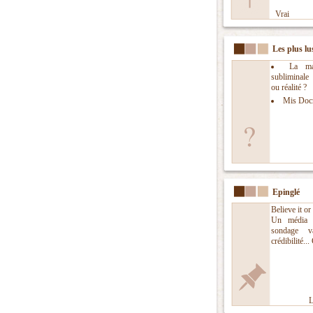
Vrai
Les plus lu
La man
subliminal
ou réalité ?
Mis Doc
Epinglé
Believe it or
Un média 
sondage v
crédibilité...
L