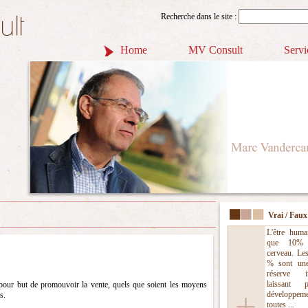
Recherche dans le site :
Home
MV Consult
Servi
Vrai / Faux
L'être humai
que 10%
cerveau. Les
% sont une
réserve in
laissant 
 pour but de promouvoir la vente, quels que soient les moyens
développ
s.
toutes ...