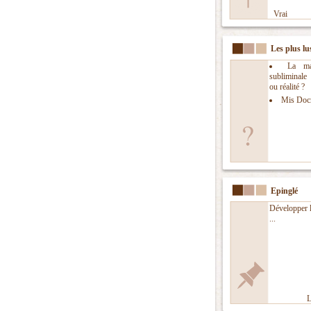
Vrai
Les plus lu
La man
subliminal
ou réalité ?
Mis Doc
Epinglé
Développer l
...
L