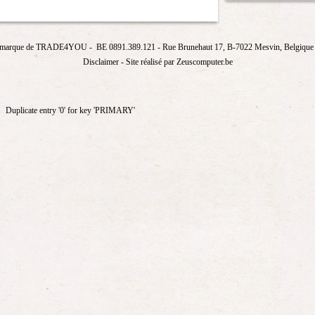
marque de
TRADE4YOU
- BE 0891.389.121
- Rue Brunehaut 17, B-7022 Mesvin, Belgique T
Disclaimer
- Site réalisé par Zeuscomputer.be
Duplicate entry '0' for key 'PRIMARY'