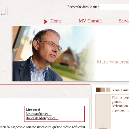
Recherche dans le site :
Home
MV Consult
Servi
Vrai / Faux
Plus la popu
grande
l'échantillo
Lire aussi
important. ...
Les cosmétiques ...
Halles de Montpellier ...
ix en % est perçue comme supérieure qu’une même réduction