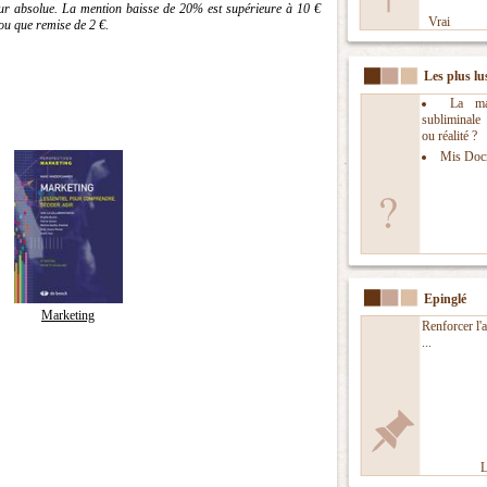
eur absolue. La mention baisse de 20% est supérieure à 10 €
Vrai
ou que remise de 2 €.
Les plus lu
La man
subliminal
ou réalité ?
Mis Doc
Epinglé
Marketing
Renforcer l'a
...
L