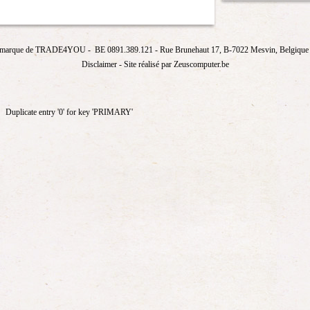
marque de
TRADE4YOU
- BE 0891.389.121
- Rue Brunehaut 17, B-7022 Mesvin, Belgique T
Disclaimer
- Site réalisé par Zeuscomputer.be
Duplicate entry '0' for key 'PRIMARY'