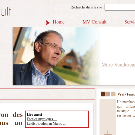
Recherche dans le site :
Home
MV Consult
Servi
Vrai / Faux
Un marchan
qui diffu
musique a
yon des
Lire aussi
ses ventes. ..
Escales mythiques ...
sous un
La distribution au Maroc ...