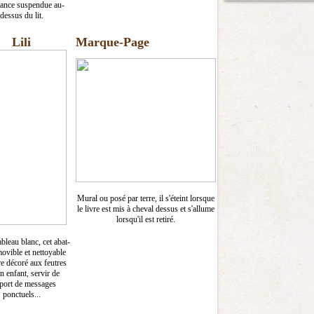
ance suspendue au-
dessus du lit.
Lili
Marque-Page
Mural ou posé par terre, il s'éteint lorsque
le livre est mis à cheval dessus et s'allume
lorsqu'il est retiré.
ableau blanc, cet abat-
ovible et nettoyable
re décoré aux feutres
n enfant, servir de
port de messages
ponctuels...