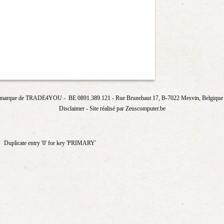
marque de
TRADE4YOU
- BE 0891.389.121
- Rue Brunehaut 17, B-7022 Mesvin, Belgique T
Disclaimer
- Site réalisé par Zeuscomputer.be
Duplicate entry '0' for key 'PRIMARY'