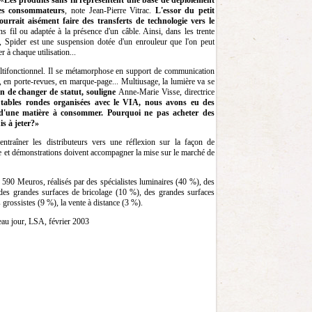
 «
Les produits sans fil représentent une base de déploiement
 des consommateurs
, note Jean-Pierre Vitrac.
L'essor du petit
ourrait aisément faire des transferts de technologie vers le
s fil ou adaptée à la présence d'un câble. Ainsi, dans les trente
t, Spider est une suspension dotée d'un enrouleur que l'on peut
r à chaque utilisation...
ltifonctionnel. Il se métamorphose en support de communication
, en porte-revues, en marque-page... Multiusage, la lumière va se
in de changer de statut, souligne
Anne-Marie Visse, directrice
tables rondes organisées avec le VIA, nous avons eu des
 d'une matière à consommer. Pourquoi ne pas acheter des
s à jeter?»
ntraîner les distributeurs vers une réflexion sur la façon de
e et démonstrations doivent accompagner la mise sur le marché de
 590 Meuros, réalisés par des spécialistes luminaires (40 %), des
des grandes surfaces de bricolage (10 %), des grandes surfaces
grossistes (9 %), la vente à distance (3 %).
au jour, LSA, février 2003