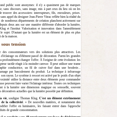
grand public sont anonymes: il n'y a quasiment pas de marques
lle, sans discours, sans image, mis à part ceux du lieu où on les
 de trouver des accessoires: interrupteurs, fils, enrouleurs, prises.
sans appel du designer Jean-Pierre Vitrac reflète bien la réalité du
et de nombreux départements de création planchent activement sur
epuis deux ans sur une manière différente d'aborder la lumière,
ug et l'institut Valorisation et innovation dans l'ameublement
 le sujet. D'autant que la lumière est un élément de plus en plus
t de la maison.
 sous tension
 des consommateurs vers des solutions plus attractives. Les
n d'éclairage ou d'élément passif de décoration. Parmi les grandes
va profondément changer l'offre. À l'origine de cette évolution: les
teur tactile réagit à la moindre caresse. Il peut utiliser une trame
aphie conductrice, un fil de cuivre fixé dans une broderie...
allumage par basculement du produit. La technique à infrarouge
son rayon. Le système à ressort est activé par le poids d'un objet
proximité utilise la distance entre deux éléments pour commander
use peuvent faire varier l'éclairage intérieur. Toutes ces techniques
ant à la lumière une dimension magique ou sensuelle, souvent
s décoratives actuelles que la lumière possède par définition.
la vie
,
souligne Thomas Klug.
C'est un élément extrêmement
e la collectivité
. » De nouvelles matières, et notamment des
difier l'offre en luminaires, les faisant entrer dans l'approche
oduits de grande consommation.