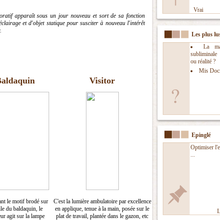
Vrai
oratif apparaît sous un jour nouveau et sort de sa fonction
éclairage et d'objet statique pour susciter à nouveau l'intérêt
.
Les plus lu
La man
subliminal
ou réalité ?
Mis Doc
aldaquin
Visitor
Epinglé
Optimiser l'
...
ant le motif brodé sur
C'est la lumière ambulatoire par excellence
ile du baldaquin, le
en applique, tenue à la main, posée sur le
L
r agit sur la lampe
plat de travail, plantée dans le gazon, etc