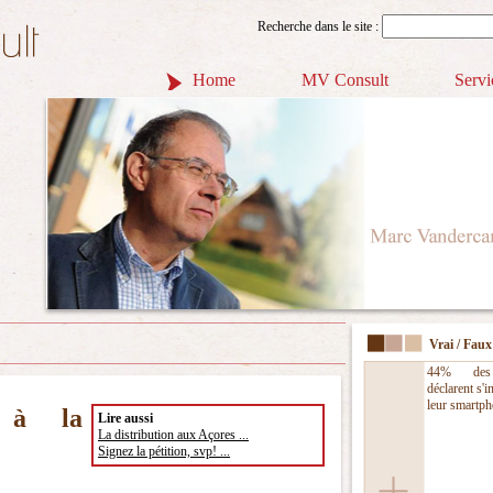
Recherche dans le site :
Home
MV Consult
Servi
Vrai / Faux
44% des
déclarent s'i
leur smartph
 à la
Lire aussi
La distribution aux Açores ...
Signez la pétition, svp! ...