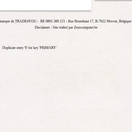
marque de
TRADE4YOU
- BE 0891.389.121
- Rue Brunehaut 17, B-7022 Mesvin, Belgique T
Disclaimer
- Site réalisé par Zeuscomputer.be
Duplicate entry '0' for key 'PRIMARY'