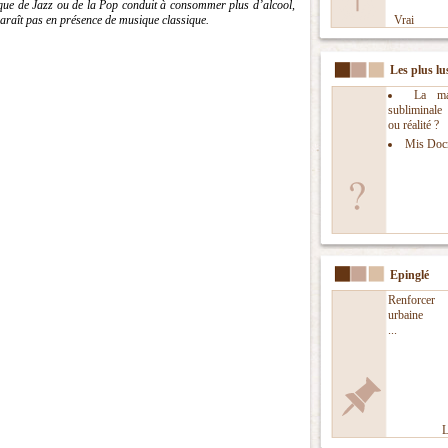
que de Jazz ou de la Pop conduit à consommer plus d’alcool,
araît pas en présence de musique classique.
Vrai
Les plus lu
La man
subliminal
ou réalité ?
Mis Doc
Epinglé
Renforcer l
urbaine
...
L