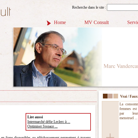
Recherche dans le site :
Home
MV Consult
Servi
Vrai / Faux
La consomm
femmes est 
par leu
Lire aussi
menstruel ...
Intermarché défie Leclerc à ...
Optimiser l'espace ...
en ligne disponibles au téléchargement permettent à travers