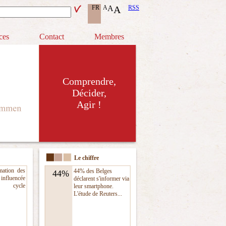
FR
A
A
A
RSS
ces
Contact
Membres
Comprendre,
Décider,
Agir !
Le chiffre
ation des
44% des Belges
44%
influencée
déclarent s'informer via
r cycle
leur smartphone.
L'étude de Reuters...