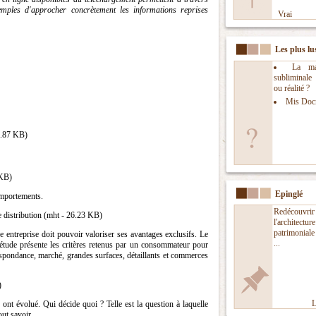
mples d'approcher concrètement les informations reprises
Vrai
Les plus lu
La man
subliminal
ou réalité ?
Mis Doc
34.87 KB)
 KB)
Epinglé
comportements.
Redécouvrir
e distribution (mht - 26.23 KB)
l'architecture
patrimoniale
entreprise doit pouvoir valoriser ses avantages exclusifs. Le
...
te étude présente les critères retenus par un consommateur pour
espondance, marché, grandes surfaces, détaillants et commerces
)
L
ont évolué. Qui décide quoi ? Telle est la question à laquelle
ut savoir ...