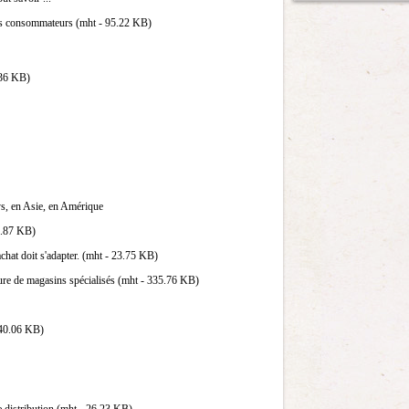
es consommateurs (mht - 95.22 KB)
.36 KB)
ys, en Asie, en Amérique
34.87 KB)
hat doit s'adapter. (mht - 23.75 KB)
ure de magasins spécialisés (mht - 335.76 KB)
 40.06 KB)