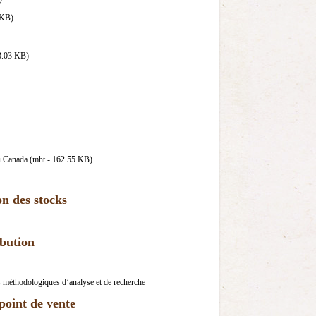
 KB)
23.03 KB)
 au Canada (mht - 162.55 KB)
on des stocks
ibution
ls méthodologiques d’analyse et de recherche
 point de vente