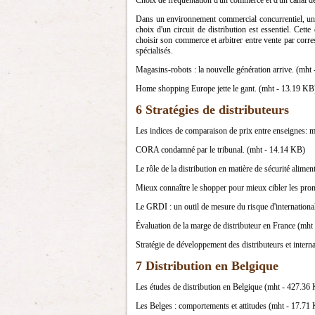
Choix de fréquentation d'un commerce et d'un canal d
Dans un environnement commercial concurrentiel, une 
choix d'un circuit de distribution est essentiel. Cet
choisir son commerce et arbitrer entre vente par corr
spécialisés.
Magasins-robots : la nouvelle génération arrive. (mht
Home shopping Europe jette le gant. (mht - 13.19 KB
6 Stratégies de distributeurs
Les indices de comparaison de prix entre enseignes: m
CORA condamné par le tribunal. (mht - 14.14 KB)
Le rôle de la distribution en matière de sécurité alim
Mieux connaître le shopper pour mieux cibler les pr
Le GRDI : un outil de mesure du risque d'internationa
Évaluation de la marge de distributeur en France (mh
Stratégie de développement des distributeurs et intern
7 Distribution en Belgique
Les études de distribution en Belgique (mht - 427.36
Les Belges : comportements et attitudes (mht - 17.71