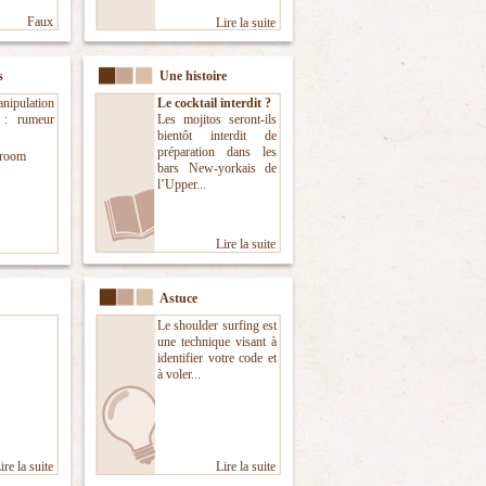
Faux
Lire la suite
s
Une histoire
ipulation
Le cocktail interdit ?
e : rumeur
Les mojitos seront-ils
bientôt interdit de
préparation dans les
room
bars New-yorkais de
l’Upper...
Lire la suite
Astuce
Le shoulder surfing est
une technique visant à
iden­tifier votre code et
à voler...
ire la suite
Lire la suite