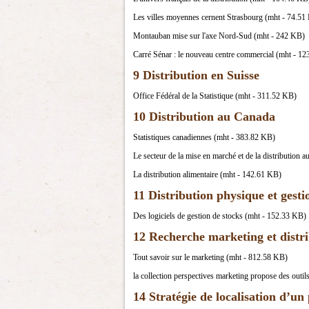
Les villes moyennes cernent Strasbourg (mht - 74.51
Montauban mise sur l'axe Nord-Sud (mht - 242 KB)
Carré Sénar : le nouveau centre commercial (mht - 1
9 Distribution en Suisse
Office Fédéral de la Statistique (mht - 311.52 KB)
10 Distribution au Canada
Statistiques canadiennes (mht - 383.82 KB)
Le secteur de la mise en marché et de la distribution
La distribution alimentaire (mht - 142.61 KB)
11 Distribution physique et gesti
Des logiciels de gestion de stocks (mht - 152.33 KB)
12 Recherche marketing et distr
Tout savoir sur le marketing (mht - 812.58 KB)
la collection perspectives marketing propose des outi
14 Stratégie de localisation d’un