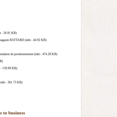
ht - 26.91 KB)
: le magasin BATTARD (mht - 44.92 KB)
émentation du positionnement (mht - 474.28 KB)
KB)
t - 159.99 KB)
 (mht - 361.75 KB)
s to business