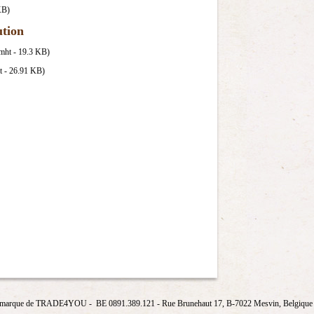
KB)
ution
mht - 19.3 KB)
ht - 26.91 KB)
marque de
TRADE4YOU
- BE 0891.389.121
- Rue Brunehaut 17, B-7022 Mesvin, Belgique T