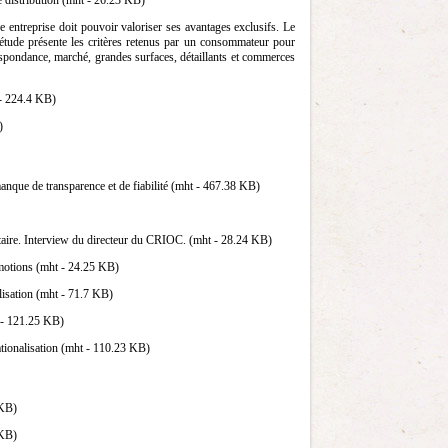
e distribution (mht - 26.23 KB)
entreprise doit pouvoir valoriser ses avantages exclusifs. Le
te étude présente les critères retenus par un consommateur pour
espondance, marché, grandes surfaces, détaillants et commerces
 - 224.4 KB)
)
anque de transparence et de fiabilité (mht - 467.38 KB)
entaire. Interview du directeur du CRIOC. (mht - 28.24 KB)
omotions (mht - 24.25 KB)
lisation (mht - 71.7 KB)
t - 121.25 KB)
ationalisation (mht - 110.23 KB)
 KB)
 KB)