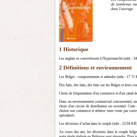
de nombreux exe
dans l'ouvrage.
1 Historique
Les anglais se convertissent à l'hypermarché (mht - 
2 Définitions et environnement
Les Belges : comportements et attitudes (mht - 17.71
Des faits, des faits, des faits sur les Belges et leurs 
Choix de fréquentation d'un commerce et d'un canal d
Dans un environnement commercial concurrentiel, une 
choix d'un circuit de distribution est essentiel. Cet
choisir son commerce et arbitrer entre vente par corr
spécialisés.
Les décisions d’achat dans le couple (mht - 22.04 KB
Au cours des ans, les décisions dans le couple belge 
notre étude réalisée en Belgique veut répondre. Pour to