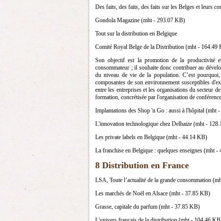
Des faits, des faits, des faits sur les Belges et leurs 
Gondola Magazine (mht - 293.07 KB)
Tout sur la distribution en Belgique
Comité Royal Belge de la Distribution (mht - 164.49
Son objectif est la promotion de la productivité e
consommateur ; il souhaite donc contribuer au dévelop
du niveau de vie de la population. C’est pourquoi, 
composantes de son environnement susceptibles d'exe
entre les entreprises et les organisations du secteur de
formation, concrétisée par l'organisation de conférences
Implantations des Shop 'n Go : aussi à l'hôpital (mht
L'innovation technologique chez Delhaize (mht - 128
Les private labels en Belgique (mht - 44.14 KB)
La franchise en Belgique : quelques enseignes (mht -
8 Distribution en France
LSA, Toute l’actualité de la grande consommation (m
Les marchés de Noël en Alsace (mht - 37.85 KB)
Grasse, capitale du parfum (mht - 37.85 KB)
L'univers français de la distribution (mht - 104.46 KB