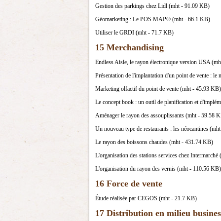
Gestion des parkings chez Lidl (mht - 91.09 KB)
Géomarketing : Le POS MAP® (mht - 66.1 KB)
Utiliser le GRDI (mht - 71.7 KB)
15 Merchandising
Endless Aisle, le rayon électronique version USA (m
Présentation de l'implantation d'un point de vente 
Marketing olfactif du point de vente (mht - 45.93 KB)
Le concept book : un outil de planification et d'impl
Aménager le rayon des assouplissants (mht - 59.58 
Un nouveau type de restaurants : les néocantines (mh
Le rayon des boissons chaudes (mht - 431.74 KB)
L'organisation des stations services chez Intermarché
L'organisation du rayon des vernis (mht - 110.56 KB)
16 Force de vente
Étude réalisée par CEGOS (mht - 21.7 KB)
17 Distribution en milieu busines