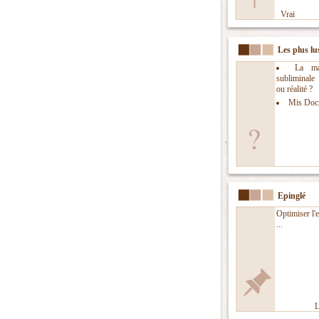
Vrai
Les plus lu
La man
subliminal
ou réalité ?
Mis Doc
Epinglé
Optimiser l'
...
L