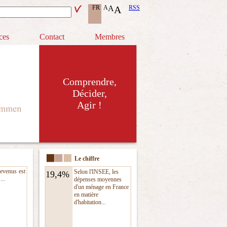
FR
A
A
A
RSS
ces
Contact
Membres
Comprendre,
Décider,
Agir !
Le chiffre
revenus est
Selon l'INSEE, les
19,4%
...
dépenses moyennes
d'un ménage en France
en matière
d'habitation...