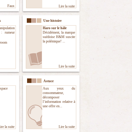
Faux
Lire la suite
s
Une histoire
ipulation
Haro sur le hâle
e : rumeur
Décidément, la marque
suédoise H&M suscite
la polémique! ...
room
Lire la suite
Astuce
espace
Aux yeux du
consommateur,
décomposer
l’information relative à
une offre en...
ire la suite
Lire la suite