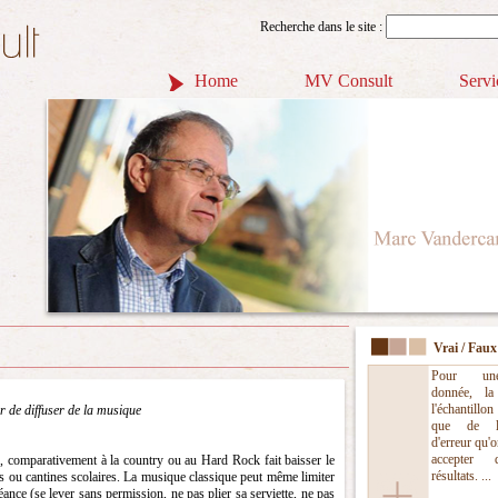
Recherche dans le site :
Home
MV Consult
Servi
Vrai / Faux
Pour un
donnée, la
l'échantillo
iter de diffuser de la musique
que de l
d'erreur qu'o
accepter 
, comparativement à la country ou au Hard Rock fait baisser le
résultats. ...
 ou cantines scolaires. La musique classique peut même limiter
éance (se lever sans permission, ne pas plier sa serviette, ne pas