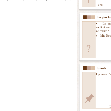
Vrai
Les plus lu
La man
subliminal
ou réalité ?
Mis Doc
Epinglé
Optimiser l'
...
L