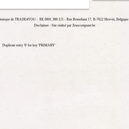
marque de
TRADE4YOU
- BE 0891.389.121
- Rue Brunehaut 17, B-7022 Mesvin, Belgique T
Disclaimer
- Site réalisé par Zeuscomputer.be
Duplicate entry '0' for key 'PRIMARY'