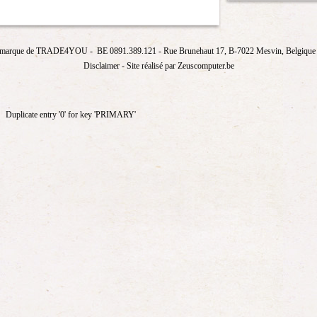
marque de
TRADE4YOU
- BE 0891.389.121
- Rue Brunehaut 17, B-7022 Mesvin, Belgique T
Disclaimer
- Site réalisé par Zeuscomputer.be
Duplicate entry '0' for key 'PRIMARY'