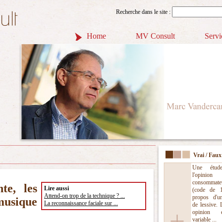
Recherche dans le site :
Home
MV Consult
Servi
Vrai / Faux
Une étud
l'opinio
consommate
te, les
Lire aussi
(code de 
Attend-on trop de la technique ? ...
propos d'u
musique
La reconnaissance faciale sur ...
de lessive. 
opinion 
variable ...