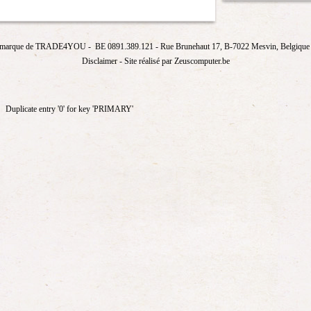
marque de
TRADE4YOU
- BE 0891.389.121
- Rue Brunehaut 17, B-7022 Mesvin, Belgique T
Disclaimer
- Site réalisé par Zeuscomputer.be
Duplicate entry '0' for key 'PRIMARY'