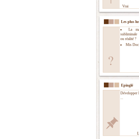
Vrai
Les plus lu
La man
subliminal
ou réalité ?
Mis Doc
Epinglé
Développer l
...
L