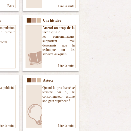
Faux
Lire la suite
s
Une histoire
ipulation
Attend-on trop de la
e : rumeur
technique ?
les consommateurs
supportent mal
room
désormais que la
technique ou les
services auxquels...
Lire la suite
Astuce
a publicité
Quand le prix barré se
termine par 9, le
consommateur estime
son gain supérieur à...
ire la suite
Lire la suite