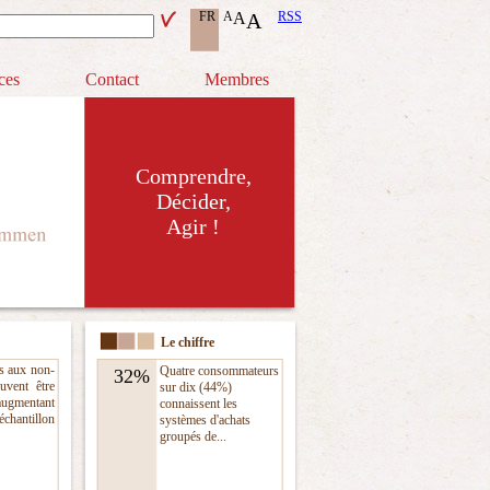
FR
A
A
A
RSS
ces
Contact
Membres
Comprendre,
Décider,
Agir !
Le chiffre
s aux non-
Quatre consommateurs
32%
uvent être
sur dix (44%)
augmentant
connaissent les
'échantillon
systèmes d'achats
groupés de...