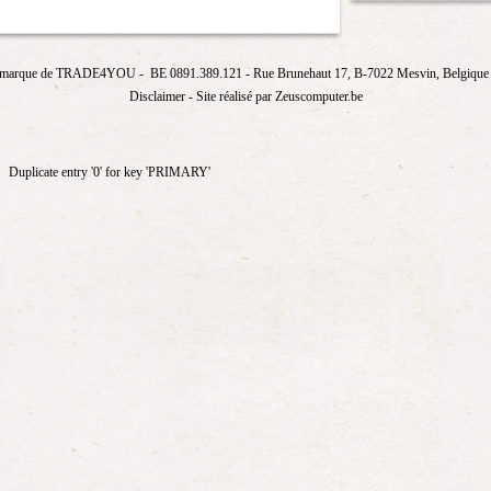
marque de
TRADE4YOU
- BE 0891.389.121
- Rue Brunehaut 17, B-7022 Mesvin, Belgique T
Disclaimer
- Site réalisé par Zeuscomputer.be
Duplicate entry '0' for key 'PRIMARY'