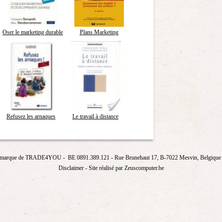
Oser le marketing durable
Plans Marketing
Refusez les arnaques
Le travail à distance
marque de
TRADE4YOU
- BE 0891.389.121
- Rue Brunehaut 17, B-7022 Mesvin, Belgique T
Disclaimer
- Site réalisé par Zeuscomputer.be