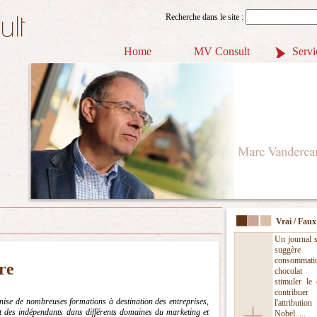
Recherche dans le site :
Home
MV Consult
Servi
Vrai / Faux
Un journal s
suggère
consomma
re
chocolat 
stimuler le 
contri
ise de nombreuses formations à destination des entreprises,
l'attributio
t des indépendants dans différents domaines du marketing et
Nobel. ...