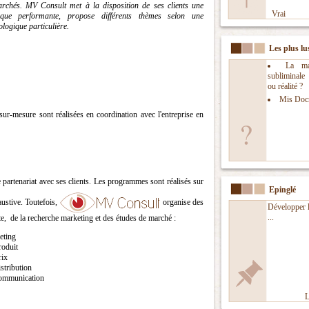
rchés. MV Consult met à la disposition de ses clients une
Vrai
ique performante, propose différents thèmes selon une
ogique particulière.
Les plus lu
La man
subliminal
ou réalité ?
Mis Doc
sur-mesure sont réalisées en coordination avec l'entreprise en
 partenariat avec ses clients. Les programmes sont réalisés sur
Epinglé
austive. Toutefois,
organise des
Développer l
...
e, de la recherche marketing et des études de marché :
keting
roduit
rix
istribution
 communication
L